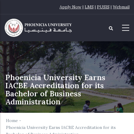
Skip
Apply Now
|
LMS
|
PUSIS
|
Webmail
to
main
content
Phoenicia University Earns
IACBE Accreditation for its
Bachelor of Business
Administration
Home
-
Phoenicia University Earns IACBE Accreditation for its